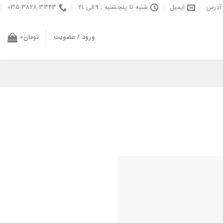
آدرس
ایمیل
شنبه تا پنجشنبه : ۹الی ۲۱
3343 3828 035
ورود / عضویت
تومان
0