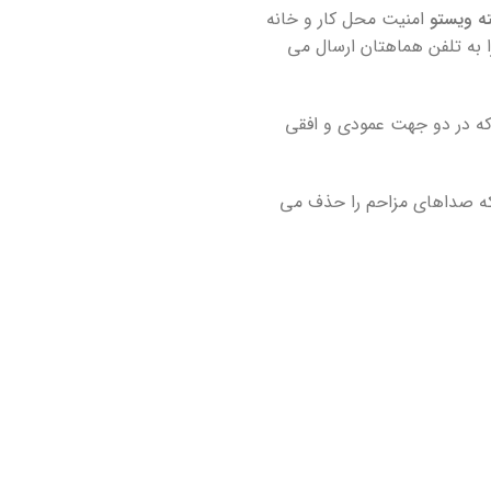
ه ویستو
امنیت محل کار و خانه
 را به تلفن هماهتان ارسال می
که در دو جهت عمودی و افقی
ویستو این محصول را با مشخصات فنی دیگری و با قابلیت تشخیص چهره و نویزگیر هوشمند 3 که صداهای مزاحم را حذف می