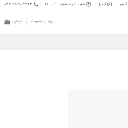
آدرس
ایمیل
شنبه تا پنجشنبه : ۹الی ۲۱
3343 3828 035
ورود / عضویت
تومان
0