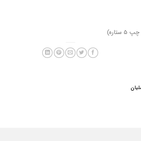
تاره)
یان