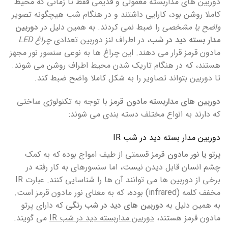
دوربین های مداربسته معمولی و قدیمی فقط تا زمانی که محیط
کاملا روشن بود، کارایی داشتند و در هنگام شب هیچگونه تصویر
واضح یا مشخصی
را ضبط نمی کردند. به همین دلیل در
دوربین
مدار بسته دید در شب
، در اطراف لنز دوربین تعدادی
چراغ LED
مادون قرمز قرار می دهند. این چراغ ها به نوعی سنسور نور مجهز
هستند، که در هنگام تاریک شدن محیط اطراف روشن می شوند.
تا دوربین بتواند تصاویر را به شکل کاملا واضح ضبط کند.
دوربین های مداربسته مادون قرمز
با توجه به تکنولوژی ساختی
که دارند به انواع مختلف دسته بندی می شوند:
دوربین مدار بسته دید در شب IR
پرتو یا نور مادون قرمز
قسمتی از طیف امواج بوده که به کمک
چشم انسان قابل دیدن نیست، اما سنسورهای به کار رفته در
برخی از دوربین ها می توانند آن ها را شناسایی کنند. عبارت IR
مخفف کلمه (infrared) بوده، که به معنای نور مادون قرمز است.
به همین دلیل به
دوربین های دید در شب رنگی
که دارای پرتو
مادون قرمز هستند،
دوربین مداربسته دید در شب IR
می‌ گویند.