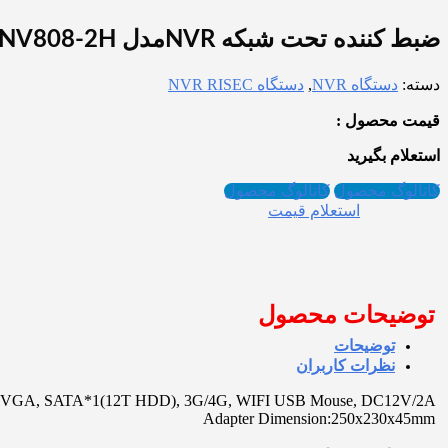
ضبط کننده تحت شبکه NVRمدل RNR-NV808-2H
دسته:
دستگاه NVR
,
دستگاه NVR RISEC
قیمت محصول :
استعلام بگیرید
کاتالوگ محصول
کاتالوگ محصول
استعلام قیمت
توضیحات محصول
توضیحات
نظرات کاربران
MI, VGA, SATA*1(12T HDD), 3G/4G, WIFI USB Mouse, DC12V/2A
Adapter Dimension:250x230x45mm