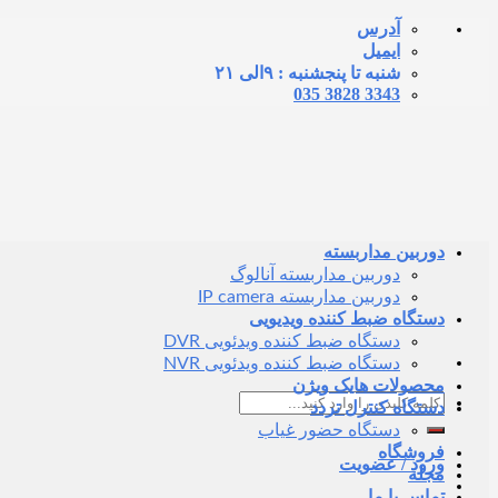
Skip
آدرس
to
ایمیل
content
شنبه تا پنجشنبه : ۹الی ۲۱
3343 3828 035
دوربین مداربسته
دوربین مداربسته آنالوگ
دوربین مداربسته IP camera
دستگاه ضبط کننده ویدیویی
دستگاه ضبط کننده ویدئویی DVR
دستگاه ضبط کننده ویدئویی NVR
محصولات هایک ویژن
جستجو
دستگاه کنترل تردد
برای:
دستگاه حضور غیاب
فروشگاه
ورود / عضویت
مجله
تماس با ما