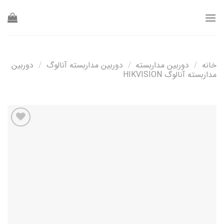
Ski
t
conten
خانه
/
دوربین مداربسته
/
دوربین مداربسته آنالوگ
/
دوربین
مداربسته آنالوگ HIKVISION
افزودن
به
علاقه
مندی
ها