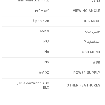
2.8 – 12mm Vari-Focal
LENS
102° – 32°
VIEWING ANGLE
Up to 40m
IP RANGE
Metal
جنس بدنه
IP66
استاندارد IP
No
OSD MENU
No
WDR
12V DC
POWER SUPPLY
True day/night, AGC,
OTHER FEATHURES
BLC