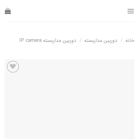
Ski
t
conten
خانه
/
دوربین مداربسته
/
دوربین مداربسته IP camera
افزودن
به
علاقه
مندی
ها