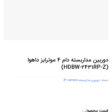
دوربین مداربسته دام 4 موترایز داهوا
(HDBW-2431RP-Z)
دسته:
دوربین مداربسته IP camera
قیمت محصول :