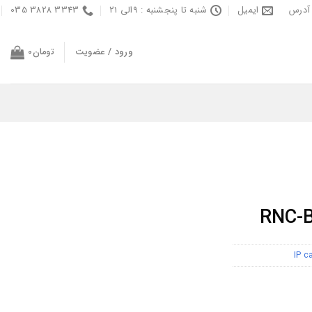
آدرس
ایمیل
شنبه تا پنجشنبه : ۹الی ۲۱
3343 3828 035
ورود / عضویت
تومان
0