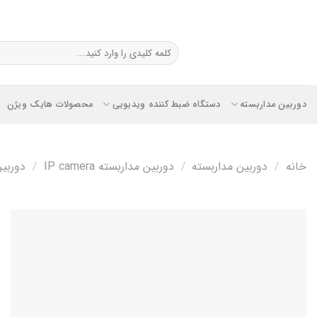
Ski
t
conten
جستجو
برای:
دوربین مداربسته
دستگاه ضبط کننده ویدیویی
محصولات هایک ویژن
خانه
/
دوربین مداربسته
/
دوربین مداربسته IP camera
/
دوربین مدار
افزودن
به
علاقه
مندی
ها