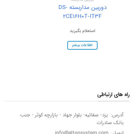
دوربین مداربسته DS-
C0T-IRPF
2CE16H0T-IT3F
استعلام بگیرید
استعلام ب
اطلاعات بیشتر
اطلاعات ب
راه های ارتباطی
آدرس: یزد- صفائیه- بلوار جهاد - بازارچه کوثر - جنب
بانک صادرات
ایمیل : info@altonsystem.com