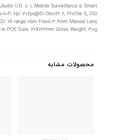
io I/O: 1/ 1, Mobile Surveillance 5 Smart
0P, 25/ 30fps@D1 Onvif2.6, Profile S, CGI
D/ IR range 25m Fixed 3.6mm Manual Lens
-in POE Size: 62X163mm Gross Weight: 410g
محصولات مشابه
افزودن
به
علاقه
مندی
ها
دوربین مداربسته