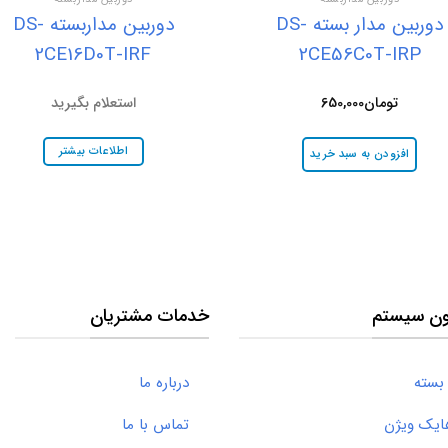
دوربین مدار بسته DS-
دوربین مداربسته DS-
2CE16D0T-IRF
2CE56C0T-IRP
تومان
650,000
استعلام بگیرید
اطلاعات بیشتر
افزودن به سبد خرید
ون سیستم
خدمات مشتریان
بسته
درباره ما
ک ویژن
تماس با ما