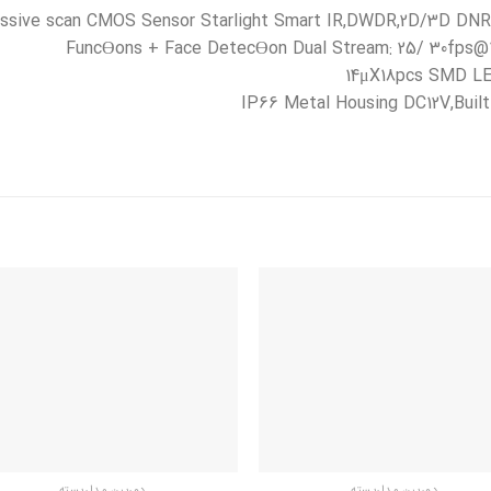
sive scan CMOS Sensor Starlight Smart IR,DWDR,2D/3D DNR;Aud
FuncƟons + Face DetecƟon Dual Stream: 25/ 30fps@108
14μX18pcs SMD LE
IP66 Metal Housing DC12V,Built
افزودن
اف
به
علاقه
ع
مندی
م
ها
دوربین مداربسته
دوربین مداربسته