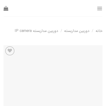
Ski
t
conten
خانه
/
دوربین مداربسته
/
دوربین مداربسته IP camera
افزودن
به
علاقه
مندی
ها