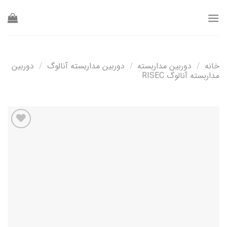
Ski
t
conten
خانه
/
دوربین مداربسته
/
دوربین مداربسته آنالوگ
/
دوربین
مداربسته آنالوگ RISEC
افزودن
به
علاقه
مندی
ها