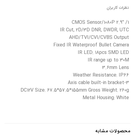
نظرات کاربران
1/ 2.9″ CMOS Sensor/1080P
IR Cut, 2D/3D DNR, DWDR, UTC
AHD/TVI/CVI/CVBS Output
Fixed IR Waterproof Bullet Camera
IR LED: 18pcs SMD LED
IR range up to 30M
3.6mm Lens
Weather Resistance: IP66
3-Axis cable built-in bracket
DC12V Size: 67.5*57.5*155mm Gross Weight: 260g
Metal Housing: White
محصولات مشابه