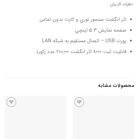
نظرات کاربران
اثر انگشت سنسور نوري و كارت بدون تماس
صفحه نمایش 5.3 اینچي
پورت USB – اتصال مستقيم به شبكه LAN
قابليت ثبت 8000 اثر انگشت 200,000 عدد ركورد
محصولات مشابه
افزودن
افزودن
به
به
علاقه
علاقه
مندی
مندی
ها
ها