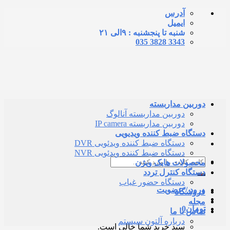
Skip
آدرس
to
ایمیل
content
شنبه تا پنجشنبه : ۹الی ۲۱
3343 3828 035
دوربین مداربسته
دوربین مداربسته آنالوگ
دوربین مداربسته IP camera
دستگاه ضبط کننده ویدیویی
دستگاه ضبط کننده ویدئویی DVR
دستگاه ضبط کننده ویدئویی NVR
جستجو
محصولات هایک ویژن
برای:
دستگاه کنترل تردد
دستگاه حضور غیاب
ورود / عضویت
فروشگاه
مجله
تومان
0
تماس با ما
درباره آلتون سیستم
سبد خرید شما خالی است.