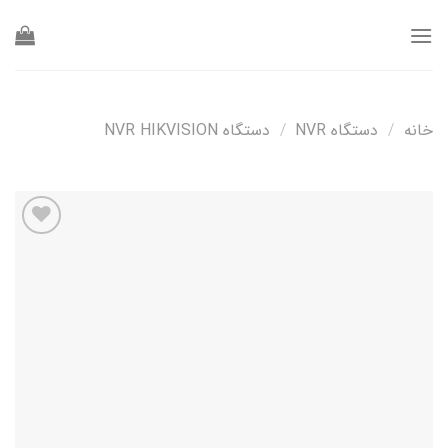
Ski
t
conten
خانه
/
دستگاه NVR
/
دستگاه NVR HIKVISION
افزودن
به
علاقه
مندی
ها