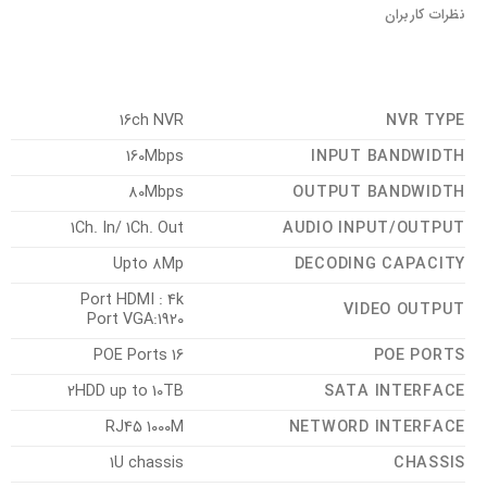
نظرات کاربران
16ch NVR
NVR TYPE
160Mbps
INPUT BANDWIDTH
80Mbps
OUTPUT BANDWIDTH
1Ch. In/ 1Ch. Out
AUDIO INPUT/OUTPUT
Upto 8Mp
DECODING CAPACITY
Port HDMI : 4k
VIDEO OUTPUT
1920:Port VGA
16 POE Ports
POE PORTS
2HDD up to 10TB
SATA INTERFACE
RJ45 1000M
NETWORD INTERFACE
1U chassis
CHASSIS