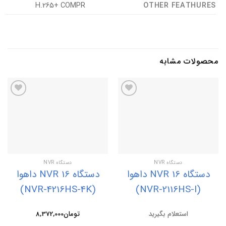
H.265+ COMPR
OTHER FEATHURES
محصولات مشابه
افزودن
افزودن
به
به
علاقه
علاقه
مندی
مندی
ها
ها
دستگاه NVR
دستگاه NVR
دستگاه NVR 16 داهوا
دستگاه NVR 16 داهوا
(NVR-4216HS-4K)
(NVR-2116HS-I)
استعلام بگیرید
تومان
8,372,000